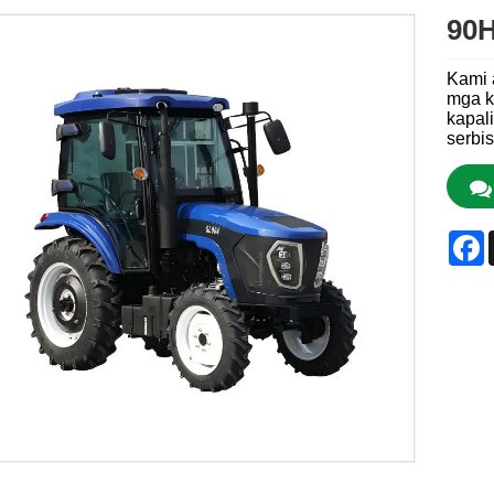
90H
Kami 
mga k
kapal
serbis
F