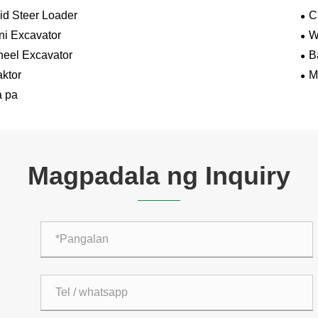
id Steer Loader
C
ni Excavator
W
eel Excavator
B
aktor
M
a pa
Magpadala ng Inquiry