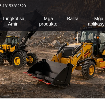
6-18153282520
Tungkol sa
Mga
Balita
Mga
Amin
produkto
aplikas