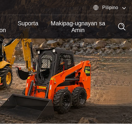

Pilipino
Suporta
Makipag-ugnayan sa
yon
Amin