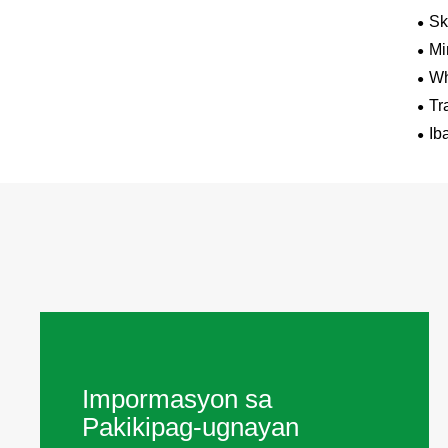
Sk
Mi
Wh
Tr
Ib
Impormasyon sa
Pakikipag-ugnayan