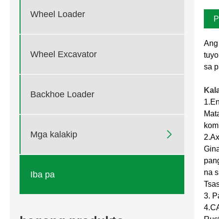
Wheel Loader
P
Ang 
Wheel Excavator
tuyo
sa 
Kal
Backhoe Loader
1.En
Mat
kom

Mga kalakip
2.Ax
Gina
pan
na 
Iba pa
Tsas
3. P
4.CA