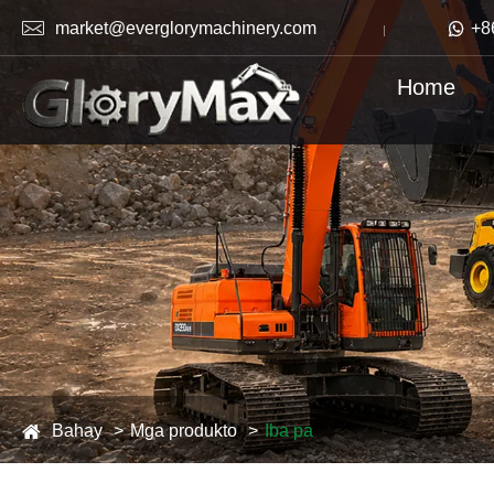

market@everglorymachinery.com

+8
Home
Bahay
Mga produkto
Iba pa