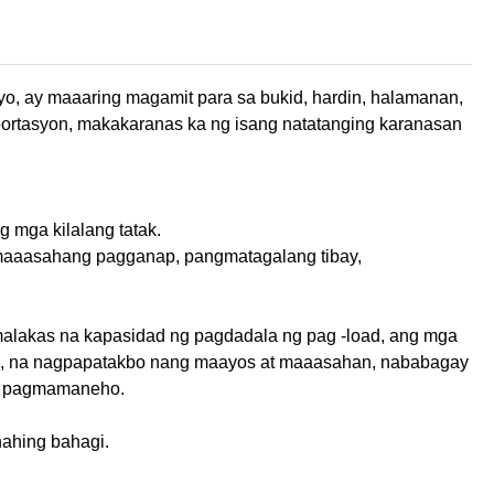
yo, ay maaaring magamit para sa bukid, hardin, halamanan,
sportasyon, makakaranas ka ng isang natatanging karanasan
 mga kilalang tatak.
maaasahang pagganap, pangmatagalang tibay,
malakas na kapasidad ng pagdadala ng pag -load, ang mga
gs, na nagpapatakbo nang maayos at maaasahan, nababagay
a pagmamaneho.
nahing bahagi.