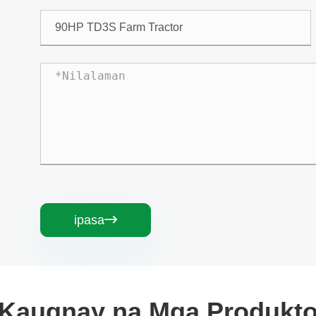
ipasa

Kaugnay na Mga Produkt