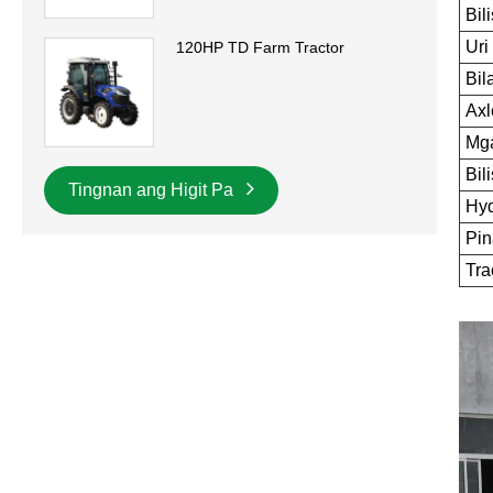
Bil
Uri
120HP TD Farm Tractor
Bil
Axl
Mga
Bil
Tingnan ang Higit Pa
Hyd
Pin
Tra