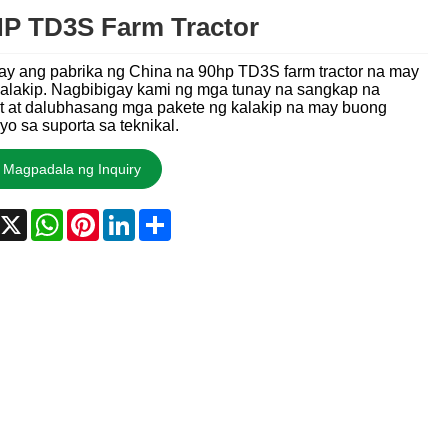
P TD3S Farm Tractor
ay ang pabrika ng China na 90hp TD3S farm tractor na may
alakip. Nagbibigay kami ng mga tunay na sangkap na
it at dalubhasang mga pakete ng kalakip na may buong
yo sa suporta sa teknikal.
Magpadala ng Inquiry
acebook
X
WhatsApp
Pinterest
LinkedIn
Share