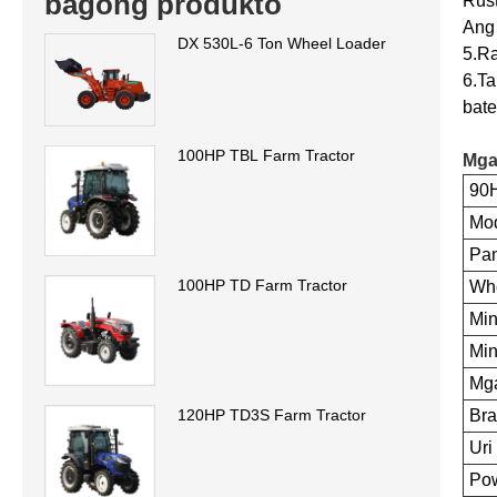
bagong produkto
Rust
Ang
DX 530L-6 Ton Wheel Loader
5.Ra
6.T
bate
100HP TBL Farm Tractor
Mga
90
Mod
Pa
100HP TD Farm Tractor
Wh
Min
Min
Mg
Bra
120HP TD3S Farm Tractor
Uri
Pow