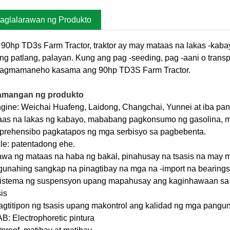
aglalarawan ng Produkto
90hp TD3s Farm Tractor, traktor ay may mataas na lakas -kaba
ng patlang, palayan. Kung ang pag -seeding, pag -aani o tran
pagmamaneho kasama ang 90hp TD3S Farm Tractor.
amangan ng produkto
gine: Weichai Huafeng, Laidong, Changchai, Yunnei at iba pang
aas na lakas ng kabayo, mababang pagkonsumo ng gasolina, 
prehensibo pagkatapos ng mga serbisyo sa pagbebenta.
le: patentadong ehe.
wa ng mataas na haba ng bakal, pinahusay na tsasis na may 
gunahing sangkap na pinagtibay na mga na -import na bearin
sistema ng suspensyon upang mapahusay ang kaginhawaan s
is
agtitipon ng tsasis upang makontrol ang kalidad ng mga pangu
B: Electrophoretic pintura