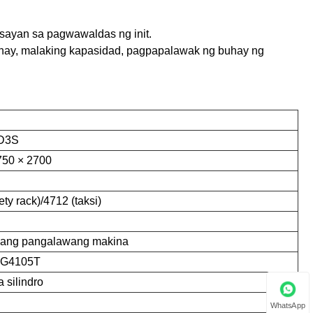
usayan sa pagwawaldas ng init.
unay, malaking kapasidad, pagpapalawak ng buhay ng
D3S
750 × 2700
ety rack)/4712 (taksi)
ang pangalawang makina
G4105T
a silindro
WhatsApp