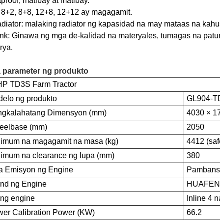
proof, matibay at matibay.
 8+2, 8+8, 12+8, 12+12 ay magagamit.
diator: malaking radiator ng kapasidad na may mataas na kah
ank: Ginawa ng mga de-kalidad na materyales, tumagas na pat
rya.
 parameter ng produkto
HP TD3S Farm Tractor
elo ng produkto
GL904-T
ngkalahatang Dimensyon (mm)
4030 × 1
eelbase (mm)
2050
imum na magagamit na masa (kg)
4412 (saf
imum na clearance ng lupa (mm)
380
a Emisyon ng Engine
Pambans
nd ng Engine
HUAFEN
 ng engine
Inline 4 n
er Calibration Power (KW)
66.2