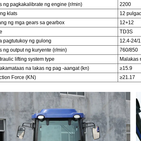
is ng pagkakalibrate ng engine (r/min)
2200
 ng klats
12 pulgad
ang ng mga gears sa gearbox
12+12
e
TD3S
 pagtutukoy ng gulong
12.4-24/1
is ng output ng kuryente (r/min)
760/850
raulic lifting system type
Malakas n
akamataas na lakas ng pag -aangat (kn)
≥15.9
ction Force (KN)
≥21.17